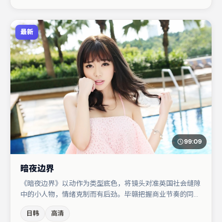
作品值得关注。
最新
99:09
暗夜边界
《暗夜边界》以动作为类型底色，将镜头对准英国社会缝隙
中的小人物，情绪克制而有后劲。毕赣把握商业节奏的同时
保留人物弧光，高潮戏信息密度高但不显凌乱。胡歌在片中
日韩
高清
承担叙事驱动，张子枫、杨幂分别提供反差与喜剧/悬疑调