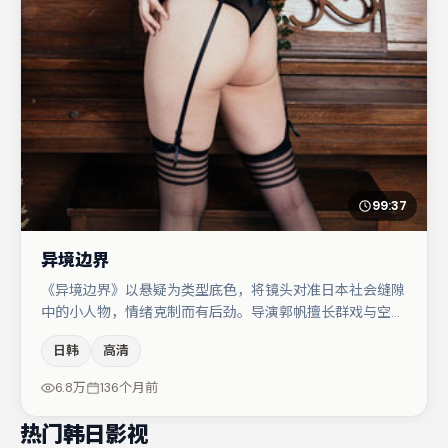
99:37
异境边界
《异境边界》以悬疑为类型底色，将镜头对准日本社会缝隙
中的小人物，情绪克制而有后劲。导演郭帆擅长群戏与空间
压迫感，本片在视听语言上与题材形成互文。主演阵容包括
日韩
高清
桂纶镁、雷佳音、沈腾等，角色动机前后呼应，适合喜欢抠
台词与伏笔的观众。整体完成度较高，适合周末一口气追
6.8万
136个月前
完。
热门韩日影视