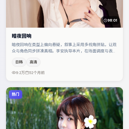
98:01
暗夜回响
暗夜回响在类型上偏向悬疑，叙事上采用多视角拼贴，让观
众与角色同步拼凑真相。李安执导本片，在场面调度与表演
节奏上保持一贯作者性，关键场次留白得当。段奕宏与王景
日韩
高清
春的对手戏构成全片情感锚点，赵丽颖则以细节塑造推动谜
题层层揭开。整体完成度较高，适合周末一口气追完。
9.2万
52个月前
热门