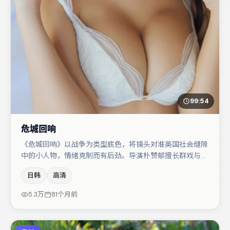
99:54
危城回响
《危城回响》以战争为类型底色，将镜头对准英国社会缝隙
中的小人物，情绪克制而有后劲。导演朴赞郁擅长群戏与空
间压迫感，本片在视听语言上与题材形成互文。沈腾与张译
日韩
高清
的对手戏构成全片情感锚点，雷佳音则以细节塑造推动谜题
层层揭开。整体完成度较高，适合周末一口气追完。
5.3万
81个月前