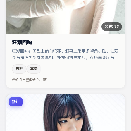
90:33
狂潮回响
狂潮回响在类型上偏向犯罪，叙事上采用多视角拼贴，让观
众与角色同步拼凑真相。朴赞郁执导本片，在场面调度与表
演节奏上保持一贯作者性，关键场次留白得当。金高银在片
日韩
高清
中承担叙事驱动，章子怡、菅田将晖分别提供反差与喜剧/
悬疑调剂（视场次而定）。节奏紧凑、反转有度，值得列入
9.5万
126个月前
片单。
热门