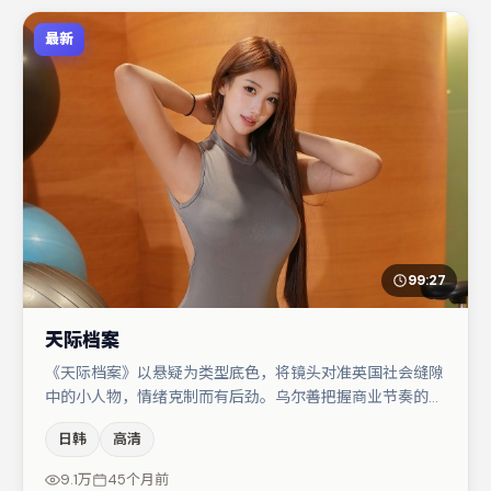
最新
99:27
天际档案
《天际档案》以悬疑为类型底色，将镜头对准英国社会缝隙
中的小人物，情绪克制而有后劲。乌尔善把握商业节奏的同
时保留人物弧光，高潮戏信息密度高但不显凌乱。主演阵容
日韩
高清
包括段奕宏、秦海璐、周迅等，角色动机前后呼应，适合喜
欢抠台词与伏笔的观众。若你偏爱强类型与清晰主线，这部
9.1万
45个月前