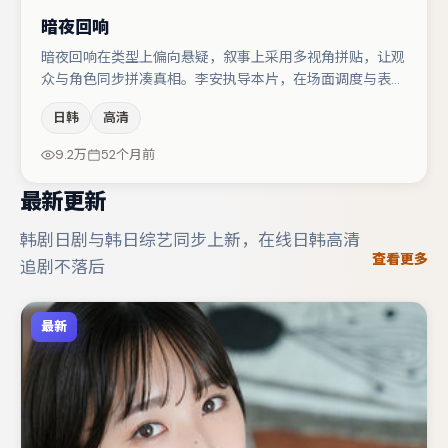
暗夜回响
暗夜回响在类型上偏向悬疑，叙事上采用多视角拼贴，让观
众与角色同步拼凑真相。李安执导本片，在场面调度与表演
节奏上保持一贯作者性，关键场次留白得当。段奕宏与王景
日韩
高清
春的对手戏构成全片情感锚点，赵丽颖则以细节塑造推动谜
题层层揭开。整体完成度较高，适合周末一口气追完。
9.2万
52个月前
最新更新
韩剧日剧与韩日综艺同步上新，在线日韩高清
查看更多
追剧不落后
最新