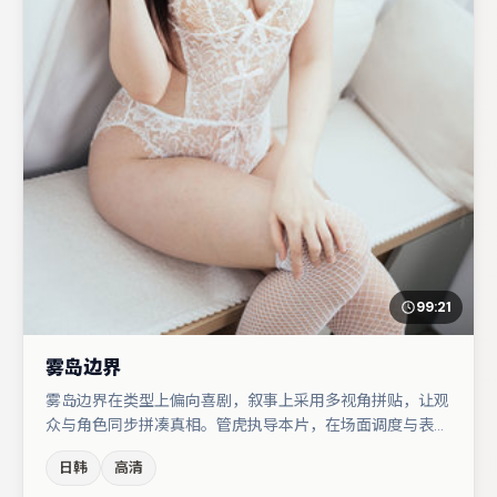
99:21
雾岛边界
雾岛边界在类型上偏向喜剧，叙事上采用多视角拼贴，让观
众与角色同步拼凑真相。管虎执导本片，在场面调度与表演
节奏上保持一贯作者性，关键场次留白得当。主演阵容包括
日韩
高清
李光洁、张子枫、蒋奇明等，角色动机前后呼应，适合喜欢