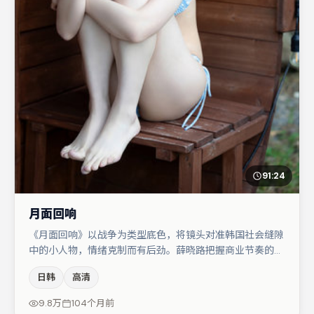
91:24
月面回响
《月面回响》以战争为类型底色，将镜头对准韩国社会缝隙
中的小人物，情绪克制而有后劲。薛晓路把握商业节奏的同
时保留人物弧光，高潮戏信息密度高但不显凌乱。主演阵容
日韩
高清
包括任素汐、杨幂、咏梅等，角色动机前后呼应，适合喜欢
抠台词与伏笔的观众。若你偏爱强类型与清晰主线，这部作
9.8万
104个月前
品值得关注。