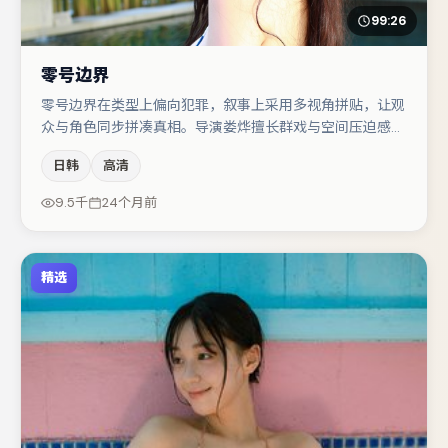
99:26
零号边界
零号边界在类型上偏向犯罪，叙事上采用多视角拼贴，让观
众与角色同步拼凑真相。导演娄烨擅长群戏与空间压迫感，
本片在视听语言上与题材形成互文。主演阵容包括刘亦菲、
日韩
高清
沈腾、黄渤等，角色动机前后呼应，适合喜欢抠台词与伏笔
的观众。整体完成度较高，适合周末一口气追完。
9.5千
24个月前
精选