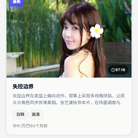
最新
97:16
失控边界
失控边界在类型上偏向动作，叙事上采用多视角拼贴，让观
众与角色同步拼凑真相。张艺谋执导本片，在场面调度与表
演节奏上保持一贯作者性，关键场次留白得当。主演阵容包
日韩
高清
括胡歌、菅田将晖、木村拓哉等，角色动机前后呼应，适合
喜欢抠台词与伏笔的观众。整体完成度较高，适合周末一口
9.1万
60个月前
气追完。