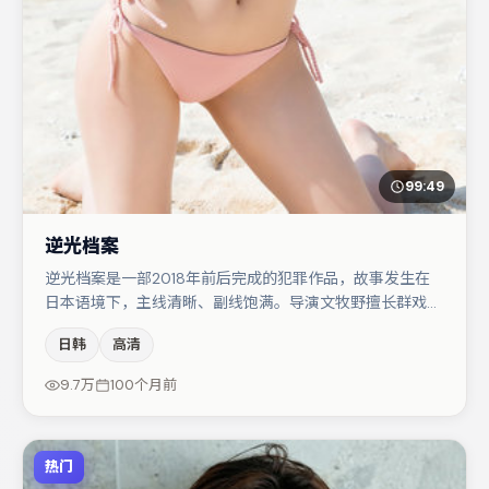
99:49
逆光档案
逆光档案是一部2018年前后完成的犯罪作品，故事发生在
日本语境下，主线清晰、副线饱满。导演文牧野擅长群戏与
空间压迫感，本片在视听语言上与题材形成互文。裴斗娜在
日韩
高清
片中承担叙事驱动，孔刘、大鹏分别提供反差与喜剧/悬疑
调剂（视场次而定）。整体完成度较高，适合周末一口气追
9.7万
100个月前
完。
热门