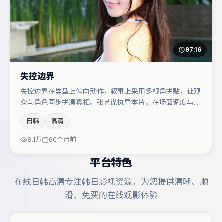
97:16
失控边界
失控边界在类型上偏向动作，叙事上采用多视角拼贴，让观
众与角色同步拼凑真相。张艺谋执导本片，在场面调度与表
演节奏上保持一贯作者性，关键场次留白得当。主演阵容包
日韩
高清
括胡歌、菅田将晖、木村拓哉等，角色动机前后呼应，适合
喜欢抠台词与伏笔的观众。整体完成度较高，适合周末一口
9.1万
60个月前
气追完。
平台特色
在线日韩高清专注韩日影视资源，为您提供清晰、顺
滑、免费的在线观影体验