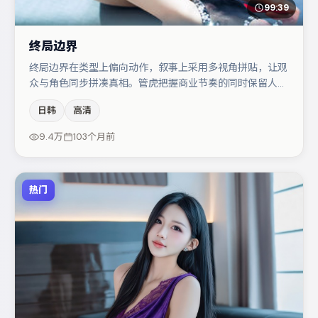
99:39
终局边界
终局边界在类型上偏向动作，叙事上采用多视角拼贴，让观
众与角色同步拼凑真相。管虎把握商业节奏的同时保留人物
弧光，高潮戏信息密度高但不显凌乱。主演阵容包括刘亦
日韩
高清
菲、文淇、咏梅等，角色动机前后呼应，适合喜欢抠台词与
伏笔的观众。若你偏爱强类型与清晰主线，这部作品值得关
9.4万
103个月前
注。
热门