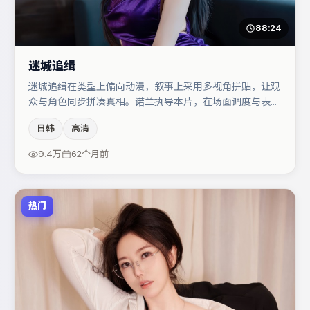
88:24
迷城追缉
迷城追缉在类型上偏向动漫，叙事上采用多视角拼贴，让观
众与角色同步拼凑真相。诺兰执导本片，在场面调度与表演
节奏上保持一贯作者性，关键场次留白得当。主演阵容包括
日韩
高清
张译、菅田将晖、裴斗娜等，角色动机前后呼应，适合喜欢
抠台词与伏笔的观众。整体完成度较高，适合周末一口气追
9.4万
62个月前
完。
热门