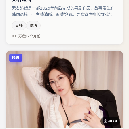
无名追缉是一部2025年前后完成的喜剧作品，故事发生在
韩国语境下，主线清晰、副线饱满。导演管虎擅长群戏与空
间压迫感，本片在视听语言上与题材形成互文。马丽在片中
日韩
高清
承担叙事驱动，金高银、周迅分别提供反差与喜剧/悬疑调
剂（视场次而定）。整体完成度较高，适合周末一口气追
9万
17个月前
完。
精选
98:01