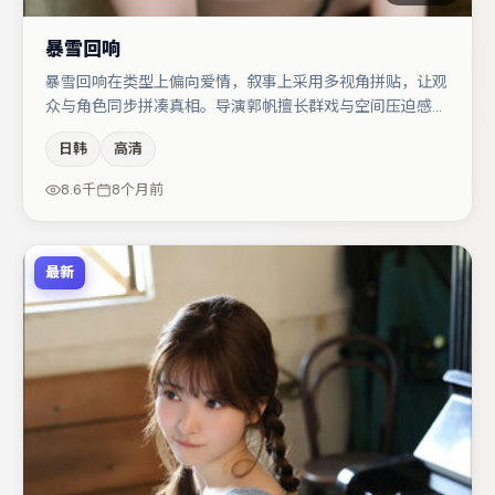
暴雪回响
暴雪回响在类型上偏向爱情，叙事上采用多视角拼贴，让观
众与角色同步拼凑真相。导演郭帆擅长群戏与空间压迫感，
本片在视听语言上与题材形成互文。刘亦菲与大鹏的对手戏
日韩
高清
构成全片情感锚点，张译则以细节塑造推动谜题层层揭开。
节奏紧凑、反转有度，值得列入片单。
8.6千
8个月前
最新