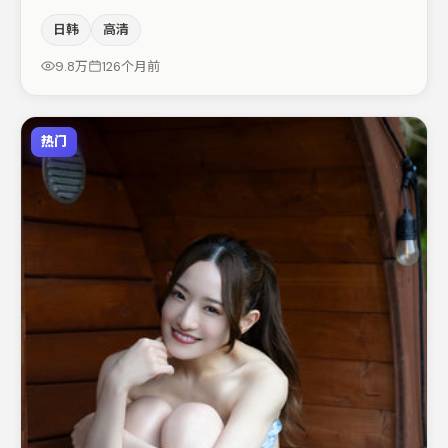
物弧光，高潮戏信息密度高但不显凌乱。菅田将晖与于和伟
日韩
高清
的对手戏构成全片情感锚点，廖凡则以细节塑造推动谜题层
层揭开。节奏紧凑、反转有度，值得列入片单。
9.8万
126个月前
热门