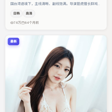
国台湾语境下，主线清晰、副线饱满。导演管虎擅长群戏与
空间压迫感，本片在视听语言上与题材形成互文。段奕宏在
日韩
高清
片中承担叙事驱动，孔刘、赵丽颖分别提供反差与喜剧/悬
疑调剂（视场次而定）。若你偏爱强类型与清晰主线，这部
7.6万
64个月前
作品值得关注。
最新